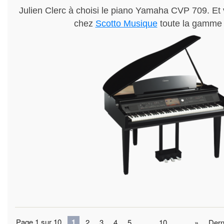
Julien Clerc à choisi le piano Yamaha CVP 709. Et
chez
Scotto Musique
toute la gamme
Page 1 sur 10
1
2
3
4
5
…
10
…
»
Dern